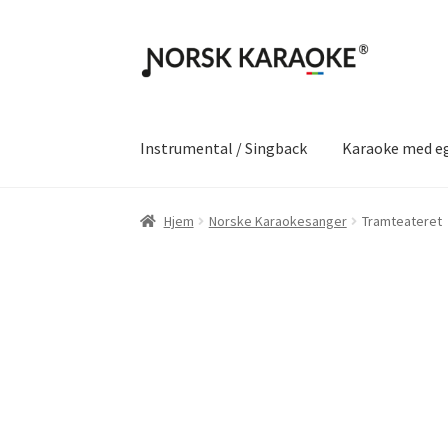
Hopp
Hopp
til
til
navigasjon
innhold
Instrumental / Singback
Karaoke med e
Hjem
Norske Karaokesanger
Tramteateret