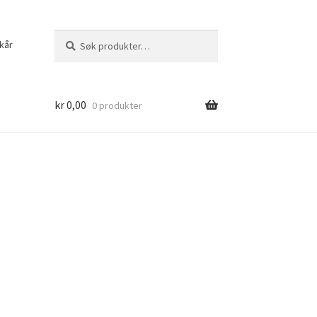
Søk
Søk
kår
etter:
kr
0,00
0 produkter