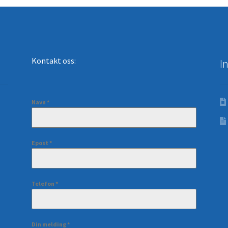
Kontakt oss:
I
Navn
*
Epost
*
Telefon
*
Din melding
*