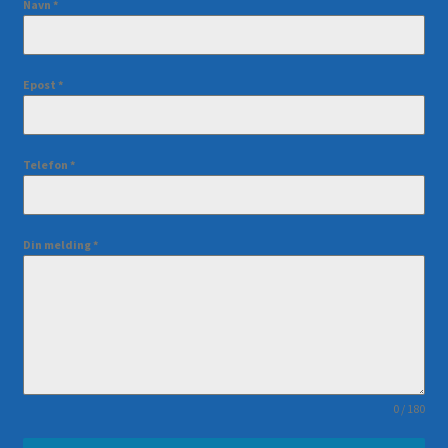
Navn
*
Epost
*
Telefon
*
Din melding
*
0 / 180