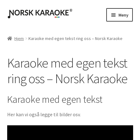
Hopp
Hopp
Meny
til
til
navigasjon
innhold
Instrumental / Singback
Hjem
Karaoke med egen tekst ring oss – Norsk Karaoke
Karaoke med egen tekst
Karaoke med egen tekst
ring oss – Norsk Karaoke
Karaoke med egen tekst
Her kan vi også legge til bilder osv.