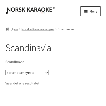
Hopp
Hopp
Meny
til
til
navigasjon
innhold
Instrumental / Singback
Hjem
Norske Karaokesanger
Scandinavia
Karaoke med egen tekst
Scandinavia
Scandinavia
Viser det ene resultatet