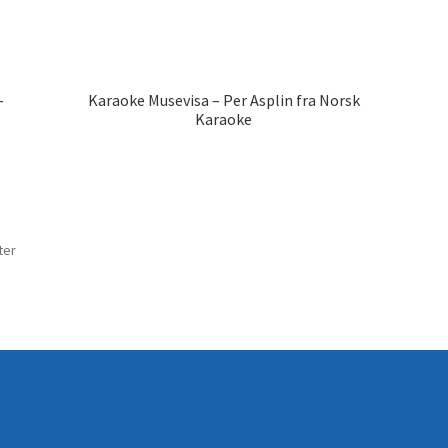
–
Karaoke Musevisa – Per Asplin fra Norsk
Karaoke
Sortert
ter
etter
nyeste