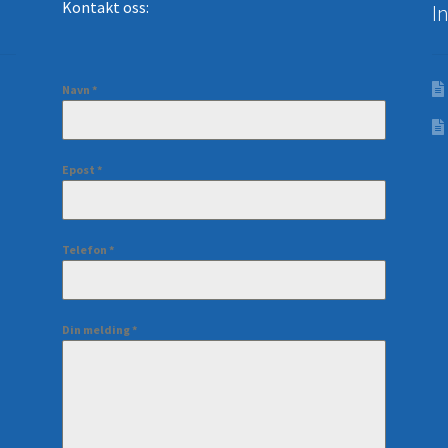
Kontakt oss:
I
Navn
*
Epost
*
Telefon
*
Din melding
*