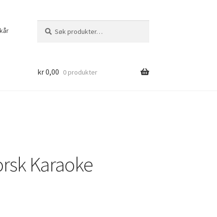
Søk
Søk
kår
etter:
kr
0,00
0 produkter
orsk Karaoke