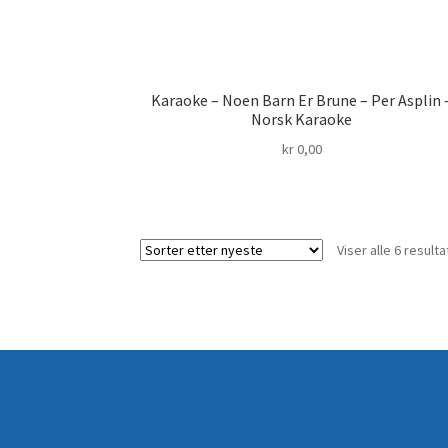
Karaoke – Noen Barn Er Brune – Per Asplin 
Norsk Karaoke
kr
0,00
Viser alle 6 resulta