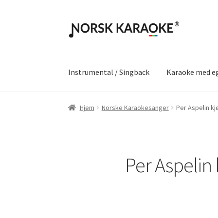
Hopp
Hopp
til
til
navigasjon
innhold
Instrumental / Singback
Karaoke med e
Hjem
Norske Karaokesanger
Per Aspelin kj
Per Aspelin