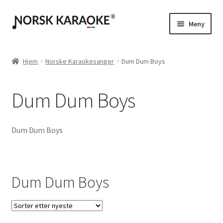
Hopp
Hopp
Meny
til
til
navigasjon
innhold
Instrumental / Singback
Hjem
Norske Karaokesanger
Dum Dum Boys
Karaoke med egen tekst
Dum Dum Boys
Dum Dum Boys
Dum Dum Boys