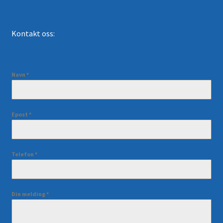
Kontakt oss:
Navn
*
Epost
*
Telefon
*
Din melding
*