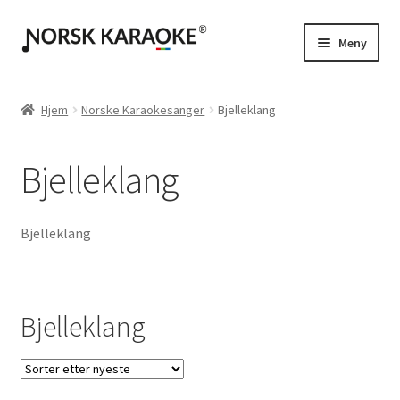
Hopp
Hopp
Meny
til
til
navigasjon
innhold
Instrumental / Singback
Hjem
Norske Karaokesanger
Bjelleklang
Karaoke med egen tekst
Bjelleklang
Bjelleklang
Bjelleklang