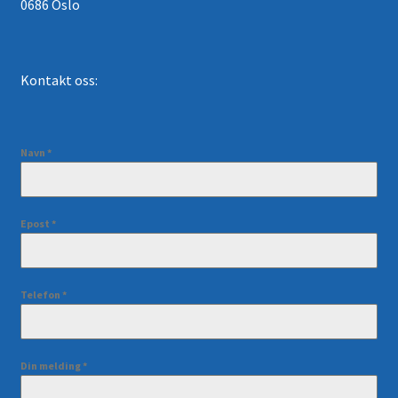
0686 Oslo
Kontakt oss:
Navn
*
Epost
*
Telefon
*
Din melding
*