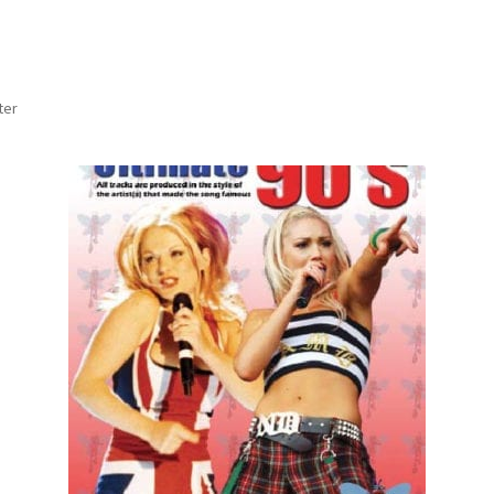
Sortert
ter
etter
nyeste