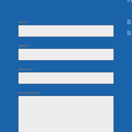
Navn
*
Epost
*
Telefon
*
Din melding
*