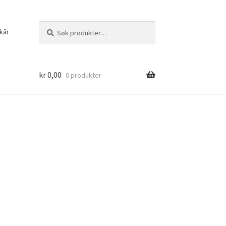
Søk
Søk
kår
etter:
kr
0,00
0 produkter