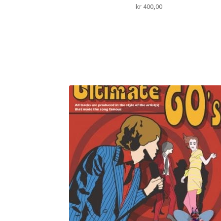
kr
400,00