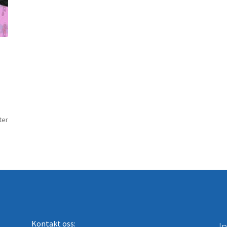
Sortert
ter
etter
nyeste
Kontakt oss:
I