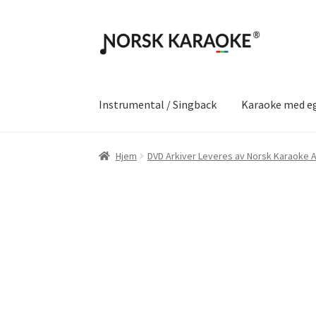
Hopp
Hopp
til
til
navigasjon
innhold
Instrumental / Singback
Karaoke med e
Hjem
DVD Arkiver Leveres av Norsk Karaoke 