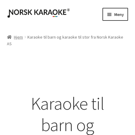
Hopp
Hopp
Meny
til
til
navigasjon
innhold
Instrumental / Singback
Hjem
Karaoke til barn og karaoke til stor fra Norsk Karaoke
AS
Karaoke med egen tekst
Karaoke til
barn og