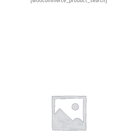
[woocommerce_product_search]