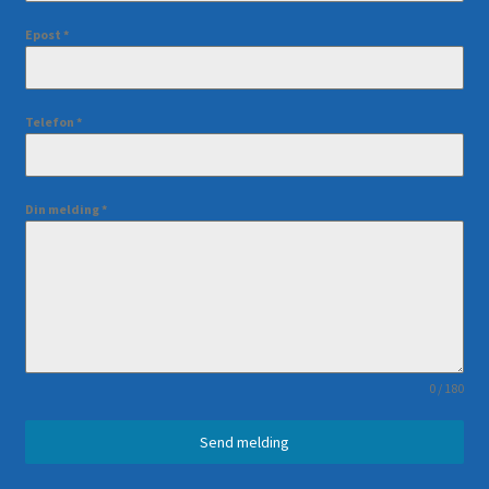
Epost
*
Telefon
*
Din melding
*
0 / 180
Send melding